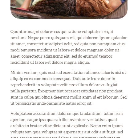
Quuntur magni dolores eos qui ratione voluptatem sequi
nesciunt. Neque porro quisquam est, qui dolorem ipsum quiaolor
sit amet, consectetur, adipisci velit, sed quia non numquam eius
modi tempora incidunt ut labore et dolore magnam dolor sit
amet, consectetur adipisicing elit, sed do eiusmod tempor
incididunt ut labore et dolore magna aliqua.
Minim veniam, quis nostrud exercitation ullamco laboris nisi ut
aliquip ex ea commodo consequat. Duis aute irure dolor in
reprehenderit in voluptate velit esse cillum dolore eu fugiat
nulla pariatur. Excepteur sint occaecat cupidatat non proident,
sunt in culpa qui officia deserunt mollit anim id est laborum. Sed
ut perspiciatis unde omnis iste natus error sit.
Voluptatem accusantium doloremque laudantium, totam rem
aperiam, eaque ipsa quae ab illo inventore veritatis et quasi
architecto beatae vitae dicta sunt explicabo. Nemo enim ipsam
voluptatem quia voluptas sit aspernatur aut odit aut fugit, sed