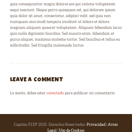
quia consequuntur magni dolores eos qui ratione voluptatem
sequi nesciunt. Neque porro quisquam est, qui dolorem ipsum
quia dolor sit amet, consectetur, adipisci velit, sed quia non
numquam eius modi tempora incidunt ut labore et dolore
magnam aliquam quaerat voluptatem. Aliquam bibendum lacus
quis nulla dignissim faucibus. Sed mauris enim, bibendum at
purus aliquet, maximus molestie tortor. Sed faucibus et tellus eu
sollicitudin. Sed fringilla malesuada luctus.
LEAVE A COMMENT
Lo siento, debes estar
conectado
para publicar un comentario.
Capitán FLYP 2025. Derechos Reservados.
Privacidad
|
Aviso
Legal
|
Uso de Cookies