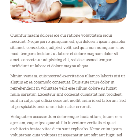
Quuntur magni dolores eos qui ratione voluptatem sequi
nesciunt. Neque porro quisquam est, qui dolorem ipsum quiaolor
sit amet, consectetur, adipisci velit, sed quia non numquam eius
modi tempora incidunt ut labore et dolore magnam dolor sit
amet, consectetur adipisicing elit, sed do eiusmod tempor
incididunt ut labore et dolore magna aliqua.
Minim veniam, quis nostrud exercitation ullamco laboris nisi ut
aliquip ex ea commodo consequat. Duis aute irure dolor in
reprehenderit in voluptate velit esse cillum dolore eu fugiat
nulla pariatur. Excepteur sint occaecat cupidatat non proident,
sunt in culpa qui officia deserunt mollit anim id est laborum. Sed
ut perspiciatis unde omnis iste natus error sit.
Voluptatem accusantium doloremque laudantium, totam rem
aperiam, eaque ipsa quae ab illo inventore veritatis et quasi
architecto beatae vitae dicta sunt explicabo. Nemo enim ipsam
voluptatem quia voluptas sit aspernatur aut odit aut fugit, sed