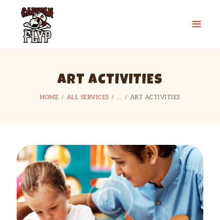
CAPITÁN FLYP
Ocio y Tiempo Libre con Capitán FLYP
CONÓCENOS
ART ACTIVITIES
ACTIVIDADES
CONTACTO
HOME
ALL SERVICES
...
ART ACTIVITIES
UTILIDADES