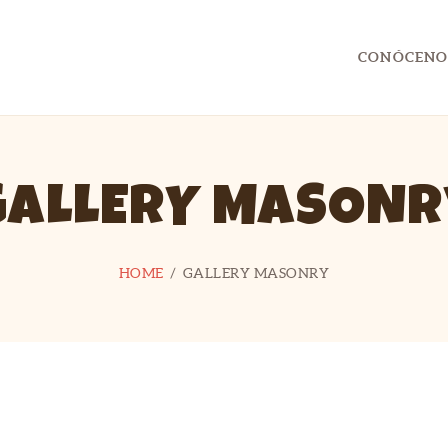
CONTACTO
CONÓCENO
UTILIDADES
CAPITÁN FLYP
Ocio y Tiempo Libre con Capitán FLYP
GALLERY MASONR
HOME
GALLERY MASONRY